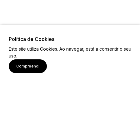
Política de Cookies
Este site utiliza Cookies. Ao navegar, está a consentir o seu
uso.
Links
Compreendi
Mapa do Site
Equipa
Contactos
Email: projetobemcomum2023@gmail.com
Ver mais
Siga-nos