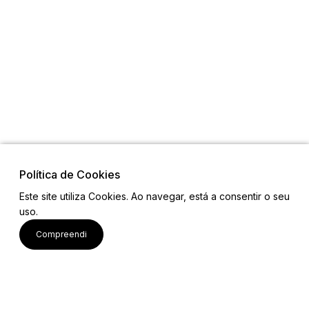
Política de Cookies
Este site utiliza Cookies. Ao navegar, está a consentir o seu
uso.
Links
Compreendi
Mapa do Site
Equipa
Contactos
Email: projetobemcomum2023@gmail.com